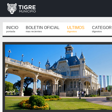
INICIO
BOLETIN OFICIAL
ULTIMOS
CATEGOR
portada
mas recientes
digestos
digestos