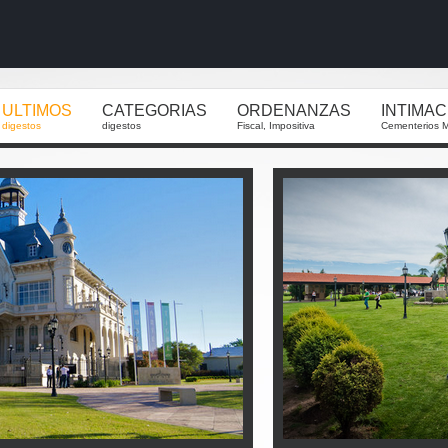
ULTIMOS
CATEGORIAS
ORDENANZAS
INTIMA
digestos
digestos
Fiscal, Impositiva
Cementerios M