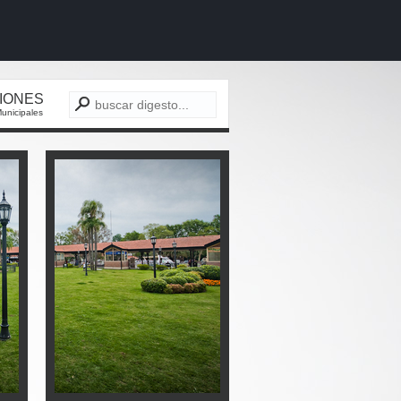
CIONES
unicipales