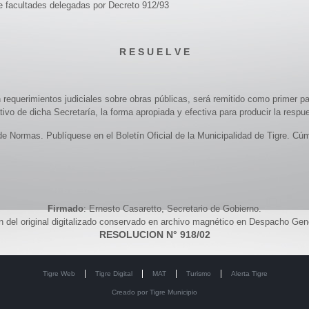
de facultades delegadas por Decreto 912/93
R E S U E L V E
 requerimientos judiciales sobre obras públicas, será remitido como primer pa
tivo de dicha Secretaría, la forma apropiada y efectiva para producir la respu
 de Normas. Publíquese en el Boletín Oficial de la Municipalidad de Tigre. C
Firmado
: Ernesto Casaretto, Secretario de Gobierno.
del original digitalizado conservado en archivo magnético en Despacho Gen
RESOLUCION N° 918/02
Tigre Web
Tigre Digital
MAT
Turismo
Alerta Tigre
Creado por
Tigre Municipio