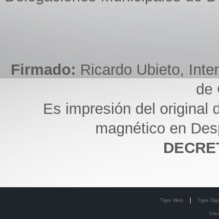
Firmado:
Ricardo Ubieto, Inte
de 
Es impresión del original d
magnético en Des
DECRET
Tigre Web
Tigre Digi
Cre