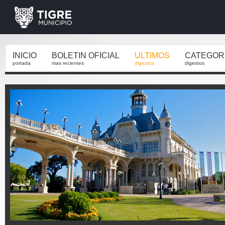
INICIO
BOLETIN OFICIAL
ULTIMOS
CATEGOR
portada
mas recientes
digestos
digestos