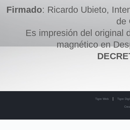
Firmado
: Ricardo Ubieto, Int
de 
Es impresión del original d
magnético en Des
DECRET
Tigre Web
Tigre Digi
Cre