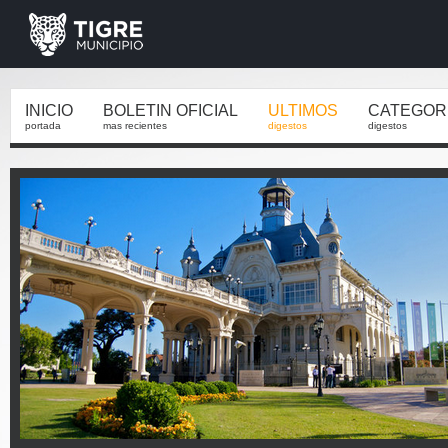
INICIO
BOLETIN OFICIAL
ULTIMOS
CATEGOR
portada
mas recientes
digestos
digestos