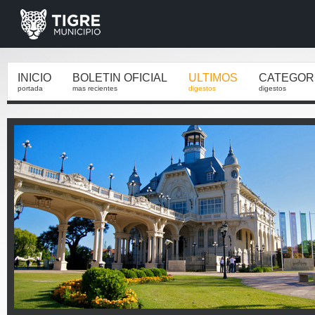
INICIO
BOLETIN OFICIAL
ULTIMOS
CATEGOR
portada
mas recientes
digestos
digestos