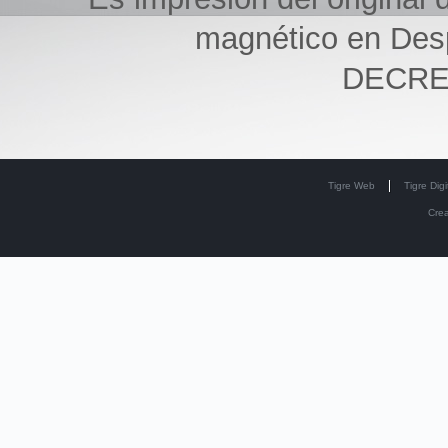
magnético en Des
DECRET
Tigre Web
Tigre Digi
Cre