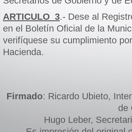
Secretarios de Gobierno y de 
ARTICULO_3
.- Dese al Regist
en el Boletín Oficial de la Muni
verifíquese su cumplimiento po
Hacienda.
Firmado
: Ricardo Ubieto, Int
de 
Hugo Leber, Secretar
Es impresión del original d