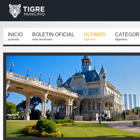
INICIO
BOLETIN OFICIAL
ULTIMOS
CATEGOR
portada
mas recientes
digestos
digestos