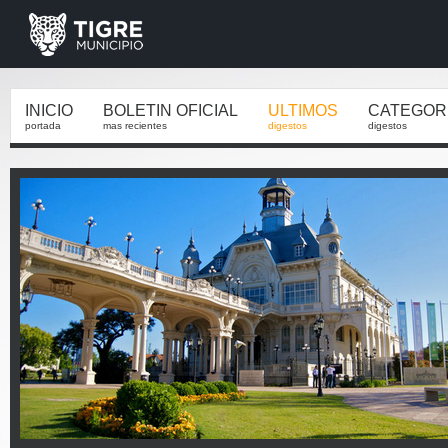
INICIO
BOLETIN OFICIAL
ULTIMOS
CATEGOR
portada
mas recientes
digestos
digestos