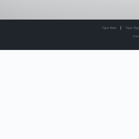
Tigre Web
Tigre Digi
Cre