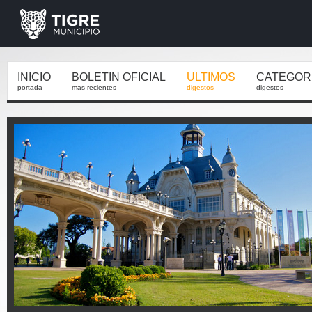
INICIO
BOLETIN OFICIAL
ULTIMOS
CATEGOR
portada
mas recientes
digestos
digestos