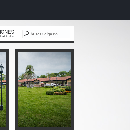
CIONES
unicipales