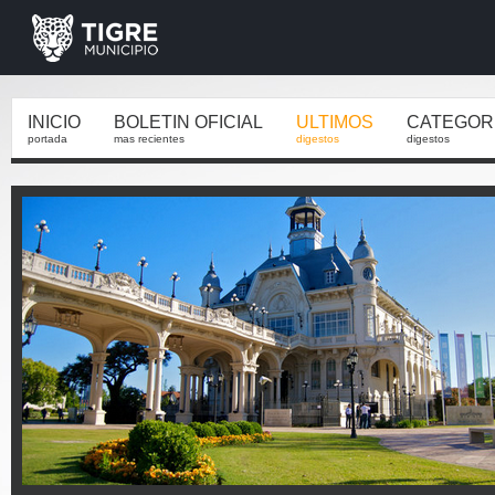
INICIO
BOLETIN OFICIAL
ULTIMOS
CATEGOR
portada
mas recientes
digestos
digestos