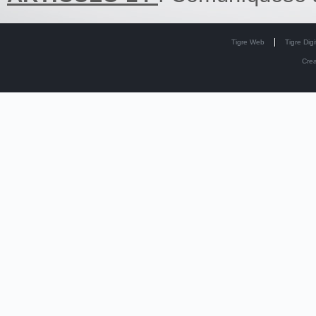
Tigre Web
Tigre Digi
Cre