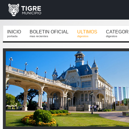
INICIO
BOLETIN OFICIAL
ULTIMOS
CATEGOR
portada
mas recientes
digestos
digestos