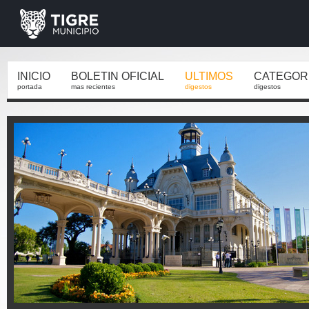
INICIO
BOLETIN OFICIAL
ULTIMOS
CATEGOR
portada
mas recientes
digestos
digestos