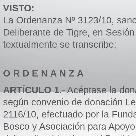
VISTO:
La Ordenanza Nº 3123/10, sanc
Deliberante de Tigre, en Sesió
textualmente se transcribe:
O R D E N A N Z A
ARTÍCULO 1
.- Acéptase la don
según convenio de donación Ley
2116/10, efectuado por la Fund
Bosco y Asociación para Apoy