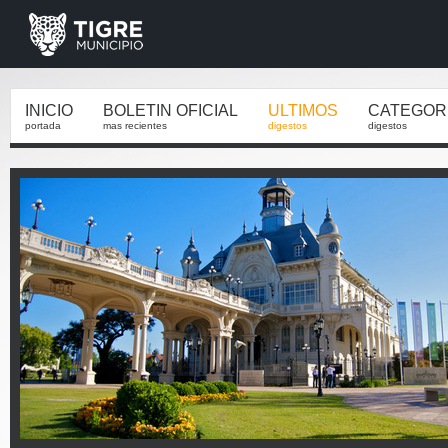
INICIO
BOLETIN OFICIAL
ULTIMOS
CATEGOR
portada
mas recientes
digestos
digestos