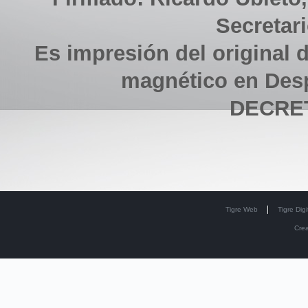
Secretar
Es impresión del original d
magnético en Des
DECRET
Tigre Web
Tigre Digi
Cre