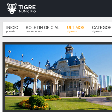
INICIO
BOLETIN OFICIAL
ULTIMOS
CATEGOR
portada
mas recientes
digestos
digestos