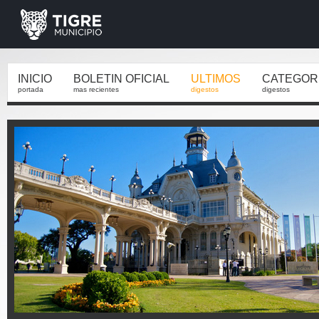
INICIO
BOLETIN OFICIAL
ULTIMOS
CATEGOR
portada
mas recientes
digestos
digestos