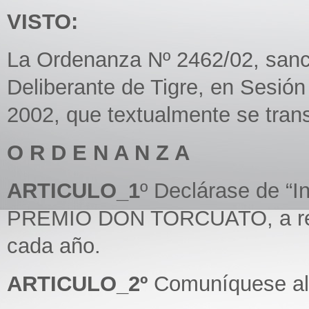
VISTO:
La Ordenanza Nº 2462/02, sanc
Deliberante de Tigre, en Sesión
2002, que textualmente se trans
O R D E N A N Z A
ARTICULO_1
º Declárase de “In
PREMIO DON TORCUATO, a reali
cada año.
ARTICULO_2º
Comuníquese al 