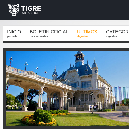
INICIO
BOLETIN OFICIAL
ULTIMOS
CATEGOR
portada
mas recientes
digestos
digestos