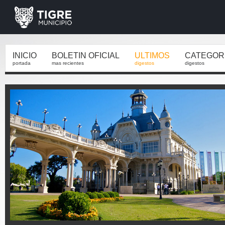
INICIO
BOLETIN OFICIAL
ULTIMOS
CATEGOR
portada
mas recientes
digestos
digestos