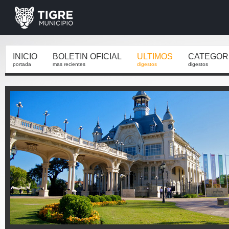
INICIO
BOLETIN OFICIAL
ULTIMOS
CATEGOR
portada
mas recientes
digestos
digestos