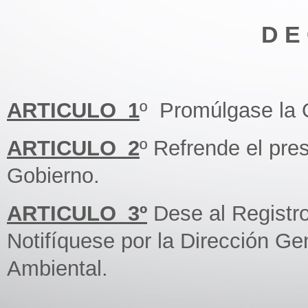
D E 
ARTICULO_1
º Promúlgase la 
ARTICULO_2
º Refrende el pre
Gobierno.
ARTICULO_3º
Dese al Registr
Notifíquese por la Dirección Gen
Ambiental.