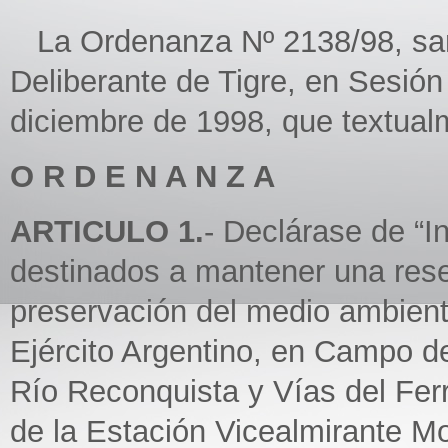
La Ordenanza Nº 2138/98, san
Deliberante de Tigre, en Sesión
diciembre de 1998, que textualm
O R D E N A N Z A
ARTICULO 1.
- Declárase de “In
destinados a mantener una reser
preservación del medio ambiente
Ejército Argentino, en Campo de
Río Reconquista y Vías del Ferr
de la Estación Vicealmirante M