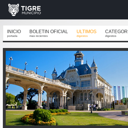
INICIO
BOLETIN OFICIAL
ULTIMOS
CATEGOR
portada
mas recientes
digestos
digestos