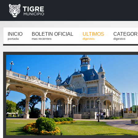
INICIO
BOLETIN OFICIAL
ULTIMOS
CATEGOR
portada
mas recientes
digestos
digestos