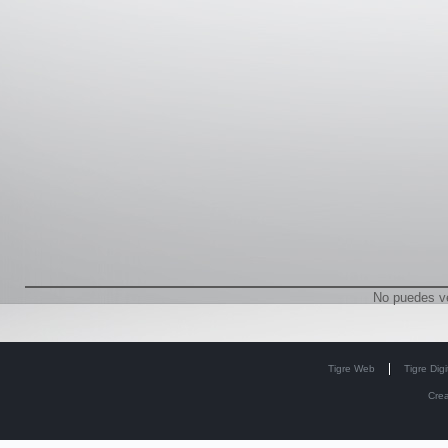
No puedes v
Tigre Web
Tigre Digi
Cre