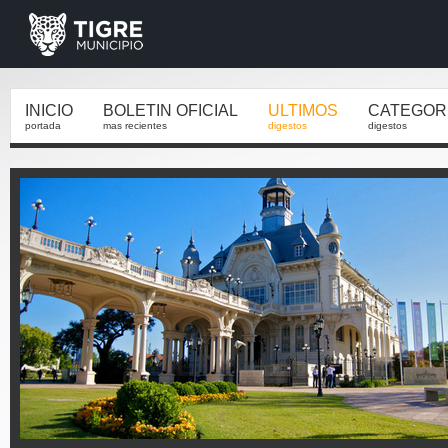
INICIO
BOLETIN OFICIAL
ULTIMOS
CATEGOR
portada
mas recientes
digestos
digestos