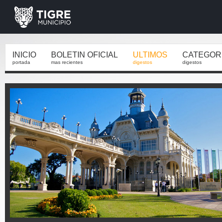
INICIO
BOLETIN OFICIAL
ULTIMOS
CATEGOR
portada
mas recientes
digestos
digestos