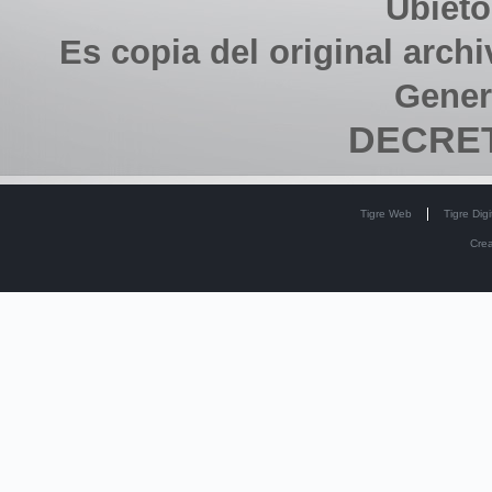
Ubieto
Es copia del original arch
Gener
DECRET
Tigre Web
Tigre Digi
Cre