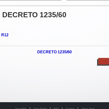
- DECRETO 1235/60
R12
o
DECRETO 1235/60
Tigre Web
Tigre Digital
MAT
Turismo
Alerta Tigre