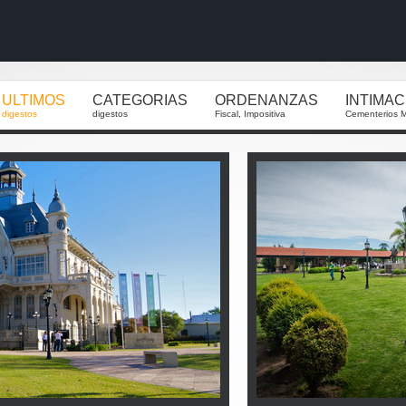
ULTIMOS
CATEGORIAS
ORDENANZAS
INTIMA
digestos
digestos
Fiscal, Impositiva
Cementerios M