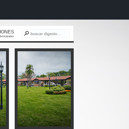
CIONES
unicipales