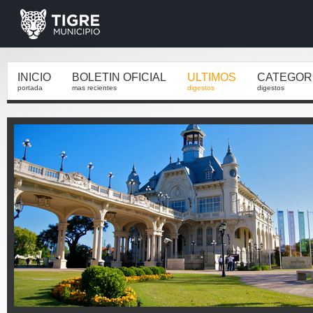
INICIO
BOLETIN OFICIAL
ULTIMOS
CATEGOR
portada
mas recientes
digestos
digestos