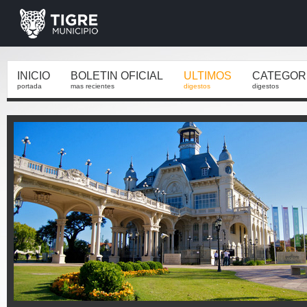
INICIO
BOLETIN OFICIAL
ULTIMOS
CATEGOR
portada
mas recientes
digestos
digestos