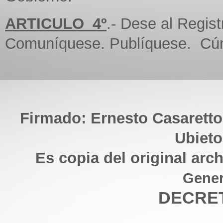
ARTICULO_4º
.- Dese al Regis
Comuníquese. Publíquese. Cú
Firmado: Ernesto Casaretto
Ubieto
Es copia del original arc
Gener
DECRET