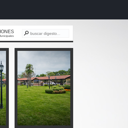
CIONES
unicipales