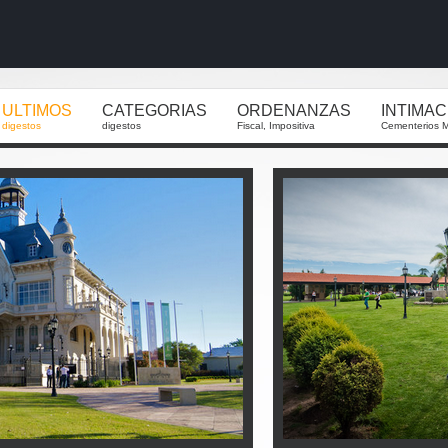
ULTIMOS
CATEGORIAS
ORDENANZAS
INTIMA
digestos
digestos
Fiscal, Impositiva
Cementerios M