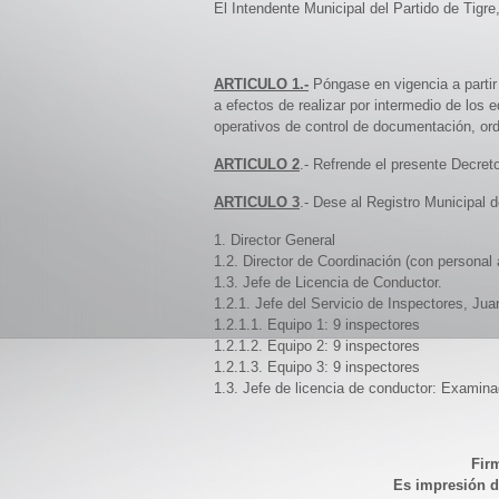
El Intendente Municipal del Partido de Tigre
ARTICULO 1.-
Póngase en vigencia a partir 
a efectos de realizar por intermedio de los 
operativos de control de documentación, ord
ARTICULO 2
.- Refrende el presente Decret
ARTICULO 3
.- Dese al Registro Municipal
1. Director General
1.2. Director de Coordinación (con personal 
1.3. Jefe de Licencia de Conductor.
1.2.1. Jefe del Servicio de Inspectores, Jua
1.2.1.1. Equipo 1: 9 inspectores
1.2.1.2. Equipo 2: 9 inspectores
1.2.1.3. Equipo 3: 9 inspectores
1.3. Jefe de licencia de conductor: Examina
Firm
Es impresión de