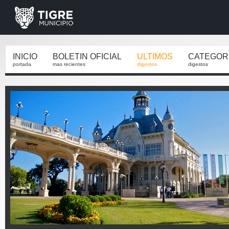
INICIO
BOLETIN OFICIAL
ULTIMOS
CATEGOR
portada
mas recientes
digestos
digestos