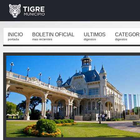
INICIO
BOLETIN OFICIAL
ULTIMOS
CATEGOR
portada
mas recientes
digestos
digestos