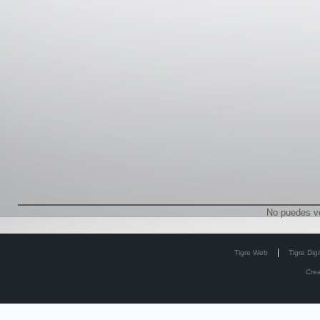
No puedes v
Tigre Web
Tigre Digi
Cre