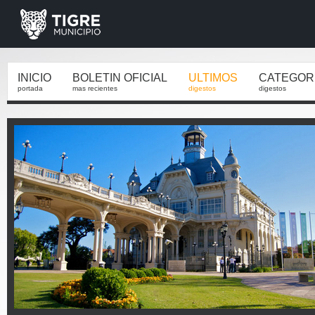
INICIO
BOLETIN OFICIAL
ULTIMOS
CATEGOR
portada
mas recientes
digestos
digestos