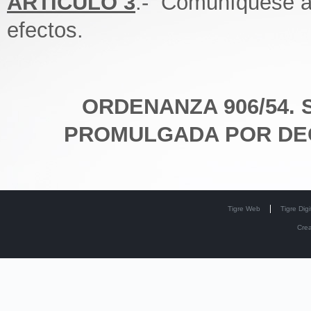
ARTICULO 3
.- Comuníquese a 
efectos.
ORDENANZA 906/54. Sa
PROMULGADA POR DECRE
Tigre Web
Tigre Digi
Cre