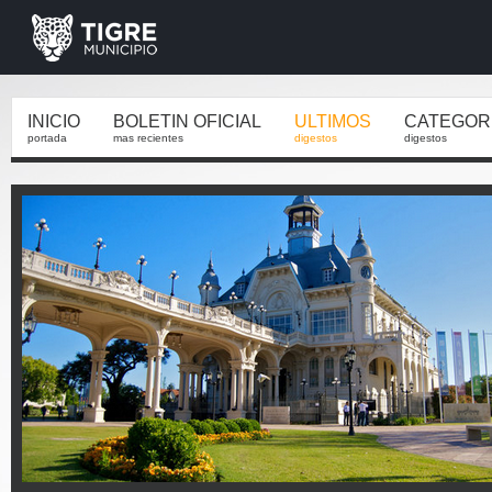
INICIO
BOLETIN OFICIAL
ULTIMOS
CATEGOR
portada
mas recientes
digestos
digestos