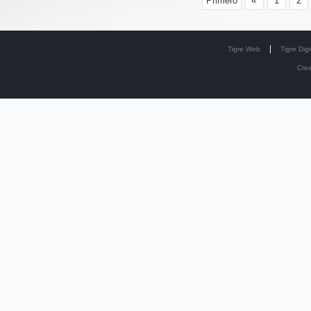
«
Primero
1
2
Tigre Web
Tigre Digi
Cre