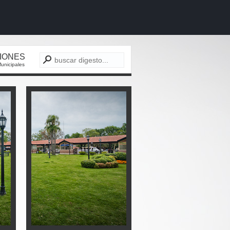
CIONES
unicipales