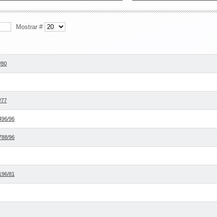
Mostrar #
/80
/77
496/96
788/96
196/81