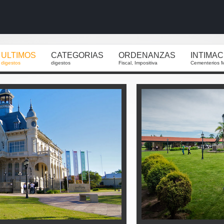
ULTIMOS
CATEGORIAS
ORDENANZAS
INTIMA
digestos
digestos
Fiscal, Impositiva
Cementerios M