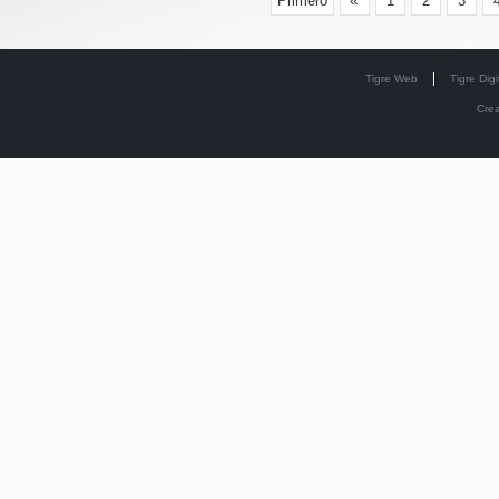
«
Primero
1
2
3
Tigre Web
Tigre Digi
Cre