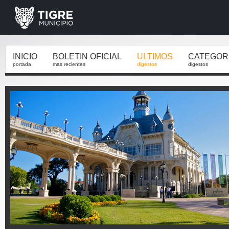
INICIO
BOLETIN OFICIAL
ULTIMOS
CATEGOR
portada
mas recientes
digestos
digestos