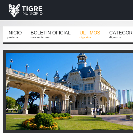
INICIO
BOLETIN OFICIAL
ULTIMOS
CATEGOR
portada
mas recientes
digestos
digestos