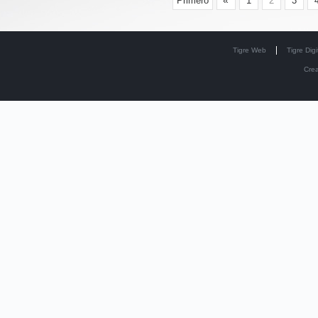
«
Primero
1
2
3
Tigre Web
Tigre Digi
Cre