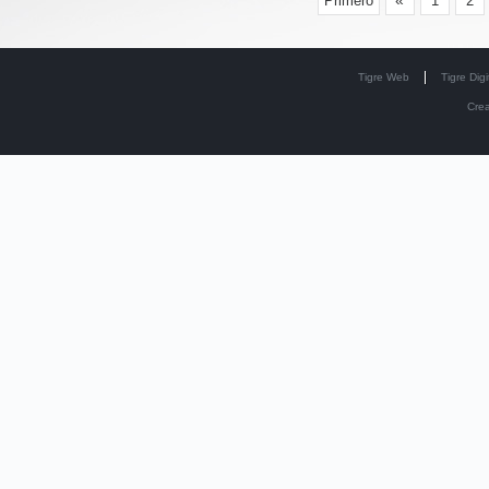
«
Primero
1
2
Tigre Web
Tigre Digi
Cre