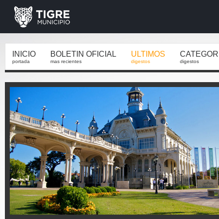
INICIO
BOLETIN OFICIAL
ULTIMOS
CATEGOR
portada
mas recientes
digestos
digestos