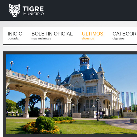
INICIO
BOLETIN OFICIAL
ULTIMOS
CATEGOR
portada
mas recientes
digestos
digestos